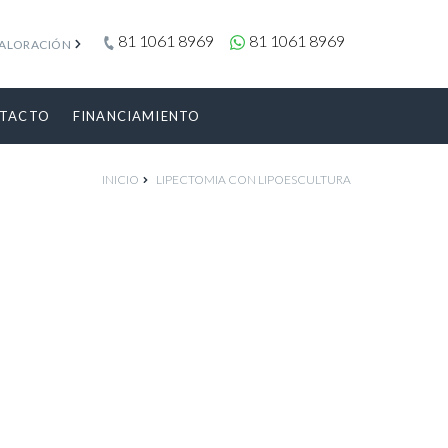
81 1061 8969
81 1061 8969
VALORACIÓN
TACTO
FINANCIAMIENTO
INICIO
LIPECTOMIA CON LIPOESCULTURA